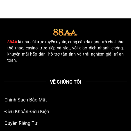
88AA
là nhà cái trực tuyến uy tín, cung cấp đa dạng trò chơi như
thể thao, casino trực tiếp và slot, với giao dịch nhanh chóng,
khuyến mãi hấp dẫn, hỗ trợ tận tình và trải nghiệm giải trí an
toàn.
VỀ CHÚNG TÔI
Chính Sách Bảo Mật
Điều Khoản Điều Kiện
Quyền Riêng Tư