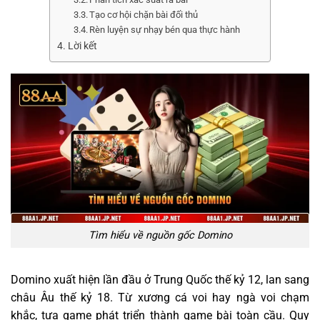
Tạo cơ hội chặn bài đối thủ
Rèn luyện sự nhạy bén qua thực hành
Lời kết
Tìm hiểu về nguồn gốc Domino
Domino xuất hiện lần đầu ở Trung Quốc thế kỷ 12, lan sang
châu Âu thế kỷ 18. Từ xương cá voi hay ngà voi chạm
khắc, tựa game phát triển thành game bài toàn cầu. Quy