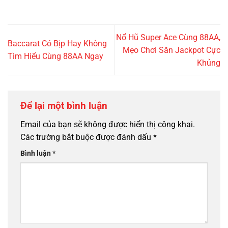
Nổ Hũ Super Ace Cùng 88AA,
Baccarat Có Bịp Hay Không
Mẹo Chơi Săn Jackpot Cực
Tìm Hiểu Cùng 88AA Ngay
Khủng
Để lại một bình luận
Email của bạn sẽ không được hiển thị công khai.
Các trường bắt buộc được đánh dấu
*
Bình luận
*