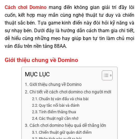
Cách chơi Domino
mang đến không gian giải trí đầy lôi
cuốn, kết hợp may mắn cùng nghệ thuật tư duy và chiến
thuật sắc bén. Tựa game kinh điển này đòi hỏi kỹ năng và
sự nhạy bén. Dưới đây là hướng dẫn cách tham gia chi tiết,
dễ hiểu cùng những mẹo hay giúp bạn tự tin làm chủ mọi
ván đấu trên nền tảng 88AA.
Giới thiệu chung về Domino
MỤC LỤC
Giới thiệu chung về Domino
Chi tiết về cách chơi domino cho người mới
Chuẩn bị ván đấu và chia bài
Quy tắc nối bài và đánh
Tính điểm thắng thua
Các thuật ngữ cần nhớ
Cách chơi domino hiệu quả dễ thắng lớn
Chiến thuật giữ quân dứt điểm
Phân tích xác suất ra bài