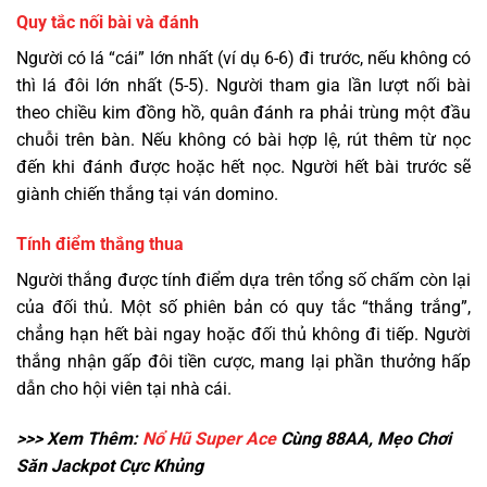
Quy tắc nối bài và đánh
Người có lá “cái” lớn nhất (ví dụ 6-6) đi trước, nếu không có
thì lá đôi lớn nhất (5-5). Người tham gia lần lượt nối bài
theo chiều kim đồng hồ, quân đánh ra phải trùng một đầu
chuỗi trên bàn. Nếu không có bài hợp lệ, rút thêm từ nọc
đến khi đánh được hoặc hết nọc. Người hết bài trước sẽ
giành chiến thắng tại ván domino.
Tính điểm thắng thua
Người thắng được tính điểm dựa trên tổng số chấm còn lại
của đối thủ. Một số phiên bản có quy tắc “thắng trắng”,
chẳng hạn hết bài ngay hoặc đối thủ không đi tiếp. Người
thắng nhận gấp đôi tiền cược, mang lại phần thưởng hấp
dẫn cho hội viên tại nhà cái.
>>> Xem Thêm:
Nổ Hũ Super Ace
Cùng 88AA, Mẹo Chơi
Săn Jackpot Cực Khủng