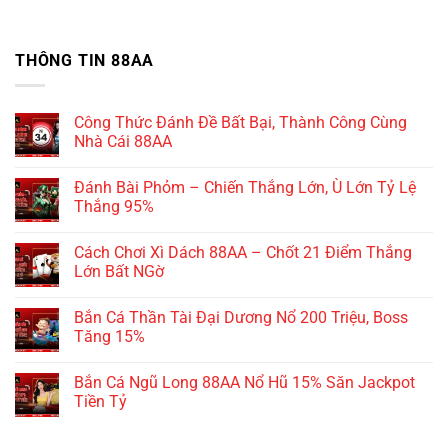
THÔNG TIN 88AA
Công Thức Đánh Đề Bất Bại, Thành Công Cùng
Nhà Cái 88AA
Đánh Bài Phỏm – Chiến Thắng Lớn, Ù Lớn Tỷ Lệ
Thắng 95%
Cách Chơi Xì Dách 88AA – Chốt 21 Điểm Thắng
Lớn Bất NGờ
Bắn Cá Thần Tài Đại Dương Nổ 200 Triệu, Boss
Tăng 15%
Bắn Cá Ngũ Long 88AA Nổ Hũ 15% Săn Jackpot
Tiền Tỷ