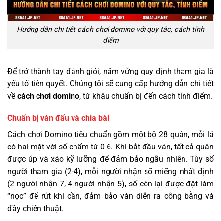
Hướng dẫn chi tiết cách chơi domino với quy tắc, cách tính
điểm
Để trở thành tay đánh giỏi, nắm vững quy định tham gia là
yếu tố tiên quyết. Chúng tôi sẽ cung cấp hướng dẫn chi tiết
về
cách chơi domino
, từ khâu chuẩn bị đến cách tính điểm.
Chuẩn bị ván đấu và chia bài
Cách chơi Domino tiêu chuẩn gồm một bộ 28 quân, mỗi lá
có hai mặt với số chấm từ 0-6. Khi bắt đầu ván, tất cả quân
được úp và xáo kỹ lưỡng để đảm bảo ngẫu nhiên. Tùy số
người tham gia (2-4), mỗi người nhận số miếng nhất định
(2 người nhận 7, 4 người nhận 5), số còn lại được đặt làm
“nọc” để rút khi cần, đảm bảo ván diễn ra công bằng và
đầy chiến thuật.