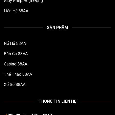
Giấy Phép Hoạt Động
Liên Hệ 88AA
SẢN PHẨM
Nổ Hũ 88AA
Bắn Cá 88AA
Casino 88AA
Thể Thao 88AA
Xổ Số 88AA
THÔNG TIN LIÊN HỆ