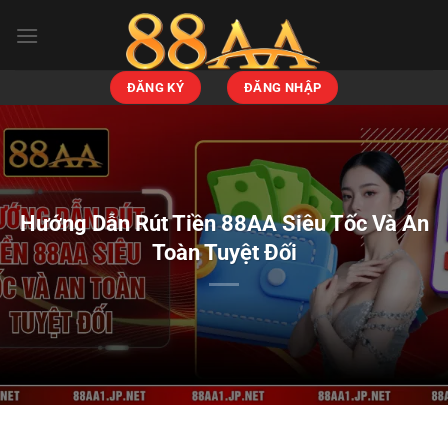
Bỏ
qua
nội
dung
ĐĂNG KÝ
ĐĂNG NHẬP
Hướng Dẫn Rút Tiền 88AA Siêu Tốc Và An
Toàn Tuyệt Đối