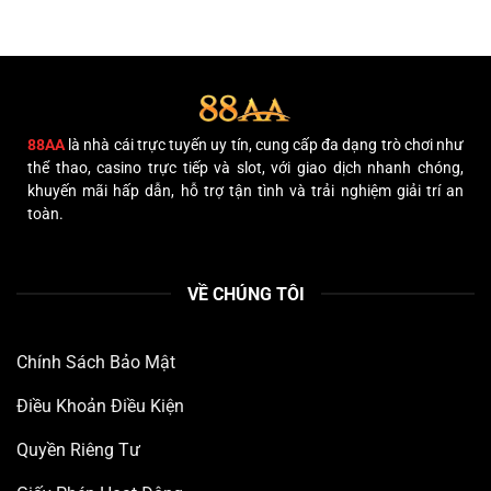
88AA
là nhà cái trực tuyến uy tín, cung cấp đa dạng trò chơi như
thể thao, casino trực tiếp và slot, với giao dịch nhanh chóng,
khuyến mãi hấp dẫn, hỗ trợ tận tình và trải nghiệm giải trí an
toàn.
VỀ CHÚNG TÔI
Chính Sách Bảo Mật
Điều Khoản Điều Kiện
Quyền Riêng Tư