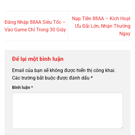
Nạp Tiền 88AA – Kích Hoạt
Đăng Nhập 88AA Siêu Tốc –
Ưu Đãi Lớn, Nhận Thưởng
Vào Game Chỉ Trong 30 Giây
Ngay
Để lại một bình luận
Email của bạn sẽ không được hiển thị công khai.
Các trường bắt buộc được đánh dấu
*
Bình luận
*