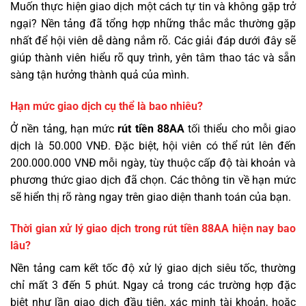
Muốn thực hiện giao dịch một cách tự tin và không gặp trở
ngại? Nền tảng đã tổng hợp những thắc mắc thường gặp
nhất để hội viên dễ dàng nắm rõ. Các giải đáp dưới đây sẽ
giúp thành viên hiểu rõ quy trình, yên tâm thao tác và sẵn
sàng tận hưởng thành quả của mình.
Hạn mức giao dịch cụ thể là bao nhiêu?
Ở nền tảng, hạn mức
rút tiền 88AA
tối thiểu cho mỗi giao
dịch là 50.000 VNĐ. Đặc biệt, hội viên có thể rút lên đến
200.000.000 VNĐ mỗi ngày, tùy thuộc cấp độ tài khoản và
phương thức giao dịch đã chọn. Các thông tin về hạn mức
sẽ hiển thị rõ ràng ngay trên giao diện thanh toán của bạn.
Thời gian xử lý giao dịch trong rút tiền 88AA hiện nay bao
lâu?
Nền tảng cam kết tốc độ xử lý giao dịch siêu tốc, thường
chỉ mất 3 đến 5 phút. Ngay cả trong các trường hợp đặc
biệt như lần giao dịch đầu tiên, xác minh tài khoản, hoặc