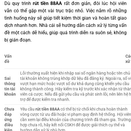
Dù quy trình
rút tiền 88AA
rất đơn giản, đôi lúc hội viên
vẫn có thể gặp một vài trục trặc nhỏ. Việc nắm rõ những
tình huống này sẽ giúp tiết kiệm thời gian và hoàn tất giao
dịch nhanh hơn. Nhà cái sẽ hướng dẫn cách xử lý từng vấn
đề một cách dễ hiểu, giúp quá trình diễn ra suôn sẻ, không
bị gián đoạn.
Vấn
Cá
đề
xử 
Lỗi thường xuất hiện khi nhập sai số ngân hàng hoặc tên chủ
Sai
tài khoản không trùng khớp dữ liệu đã đăng ký. Ngoài ra, số 
thông
vượt hạn mức hoặc vượt số dư khả dụng cũng khiến yêu cầu
tin tài
không thành công. Hãy kiểm tra kỹ trước khi xác nhận từ thà
khoản
viên cá cược. Nếu đã gửi yêu cầu và phát sinh lỗi, nên liên hệ 
trợ để được kiểm tra nhanh.
Chưa
Yêu cầu
rút tiền 88AA
có thể bị từ chối khi chưa hoàn thành
đáp
vòng cược từ ưu đãi hoặc vi phạm quy định hệ thống. Hội viê
ứng
cần xem lại điều khoản của chương trình đã tham gia. Trường
điều
hợp chưa rõ, hãy kết nối CSKH để được giải thích cụ thể và
kiện
hướng dẫn xử lý phù hợp.