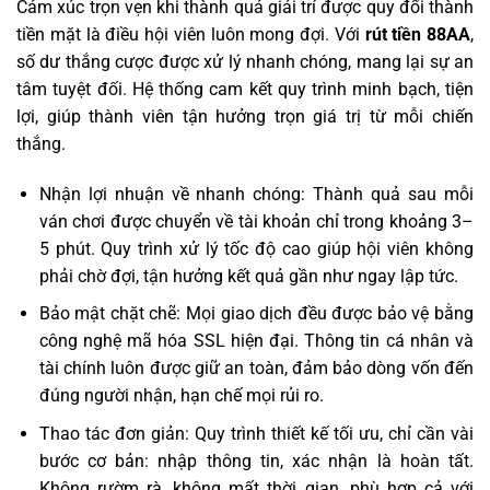
Cảm xúc trọn vẹn khi thành quả giải trí được quy đổi thành
tiền mặt là điều hội viên luôn mong đợi. Với
rút tiền 88AA
,
số dư thắng cược được xử lý nhanh chóng, mang lại sự an
tâm tuyệt đối. Hệ thống cam kết quy trình minh bạch, tiện
lợi, giúp thành viên tận hưởng trọn giá trị từ mỗi chiến
thắng.
Nhận lợi nhuận về nhanh chóng: Thành quả sau mỗi
ván chơi được chuyển về tài khoản chỉ trong khoảng 3–
5 phút. Quy trình xử lý tốc độ cao giúp hội viên không
phải chờ đợi, tận hưởng kết quả gần như ngay lập tức.
Bảo mật chặt chẽ: Mọi giao dịch đều được bảo vệ bằng
công nghệ mã hóa SSL hiện đại. Thông tin cá nhân và
tài chính luôn được giữ an toàn, đảm bảo dòng vốn đến
đúng người nhận, hạn chế mọi rủi ro.
Thao tác đơn giản: Quy trình thiết kế tối ưu, chỉ cần vài
bước cơ bản: nhập thông tin, xác nhận là hoàn tất.
Không rườm rà, không mất thời gian, phù hợp cả với