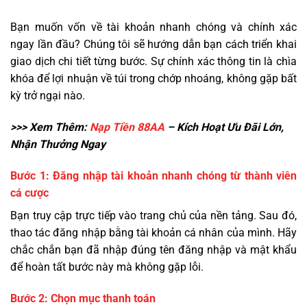
Bạn muốn vốn về tài khoản nhanh chóng và chính xác
ngay lần đầu? Chúng tôi sẽ hướng dẫn bạn cách triển khai
giao dịch chi tiết từng bước. Sự chính xác thông tin là chìa
khóa để lợi nhuận về túi trong chớp nhoáng, không gặp bất
kỳ trở ngại nào.
>>> Xem Thêm:
Nạp Tiền 88AA
– Kích Hoạt Ưu Đãi Lớn,
Nhận Thưởng Ngay
Bước 1: Đăng nhập tài khoản nhanh chóng từ thành viên
cá cược
Bạn truy cập trực tiếp vào trang chủ của nền tảng. Sau đó,
thao tác đăng nhập bằng tài khoản cá nhân của mình. Hãy
chắc chắn bạn đã nhập đúng tên đăng nhập và mật khẩu
để hoàn tất bước này mà không gặp lỗi.
Bước 2: Chọn mục thanh toán